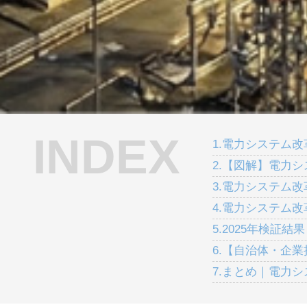
INDEX
1.電力システム
2.【図解】電力
3.電力システム
4.電力システム
5.2025年検
6.【自治体・企
7.まとめ｜電力