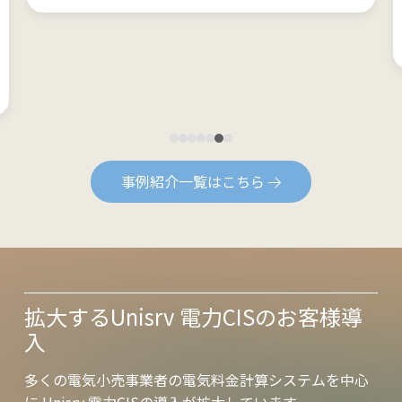
給をシステム面から強力に支え、複雑な運用業務の効率化と事
(*)出典：ユーラスエナジーホールディングス公式サイト
業の安定成長を実現しています。
詳細を見る
事例紹介一覧はこちら
拡大するUnisrv 電力CISのお客様導
入
多くの電気小売事業者の電気料金計算システムを中心
に Unisrv 電力CISの導入が拡大しています。