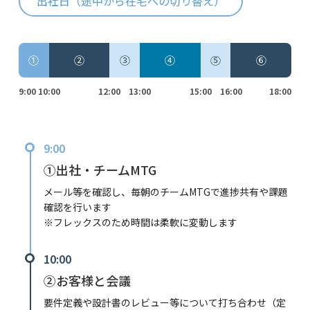
出社日（途中から在宅への切り替え）
①
②
③
④
⑤
⑥
9:00
10:00
12:00
13:00
15:00
16:00
18:00
9:00
①出社・チームMTG
メール等を確認し、毎朝のチームMTGで進捗共有や課題
確認を行います
※フレックスのため時間は柔軟に変動します
10:00
②お客様と会議
要件定義や設計書のレビュー等について打ち合わせ（定