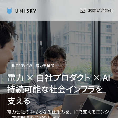
お問い合わせ
INTERVIEW｜電力事業部
電力 × 自社プロダクト × AI
持続可能な社会インフラを
支える
電力会社の中枢となる仕組みを、ITで支えるエンジ
ニアの現場をご紹介します。