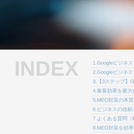
INDEX
1.Googleビ
2.Googleビ
3.【3ステップ】
4.集客効果を最
5.MEO対策の本
6.ビジネスの信
7.よくある質問（
8.MEO対策を効率化