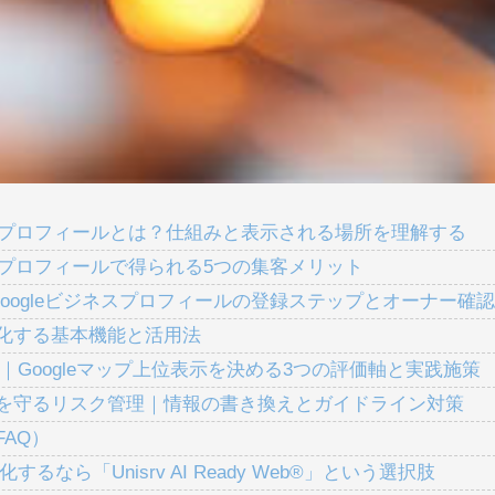
ジネスプロフィールとは？仕組みと表示される場所を理解する
ジネスプロフィールで得られる5つの集客メリット
Googleビジネスプロフィールの登録ステップとオーナー確
大化する基本機能と活用法
質｜Googleマップ上位表示を決める3つの評価軸と実践施策
頼を守るリスク管理｜情報の書き換えとガイドライン対策
FAQ）
するなら「Unisrv AI Ready Web®」という選択肢